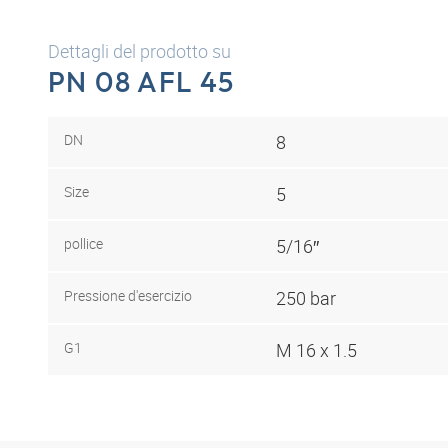
Dettagli del prodotto su
PN 08 AFL 45
DN
8
Size
5
pollice
5/16″
Pressione d'esercizio
250 bar
G1
M 16 x 1.5