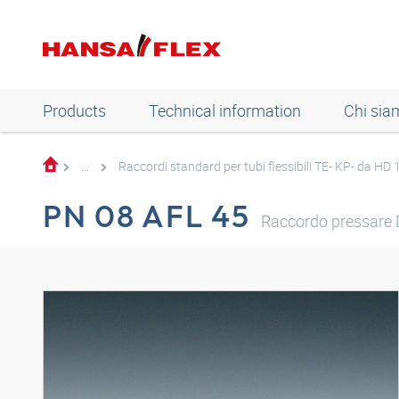
Products
Technical information
Chi sia
...
Raccordi standard per tubi flessibili TE- KP- da HD
PN 08 AFL 45
Raccordo pressare