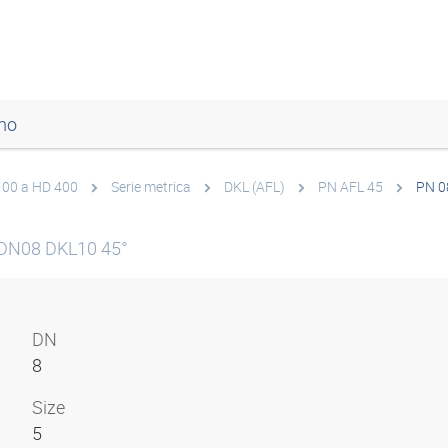
mo
 100 a HD 400
Serie metrica
DKL (AFL)
PN AFL 45
PN 0
 DN08 DKL10 45°
DN
8
Size
5