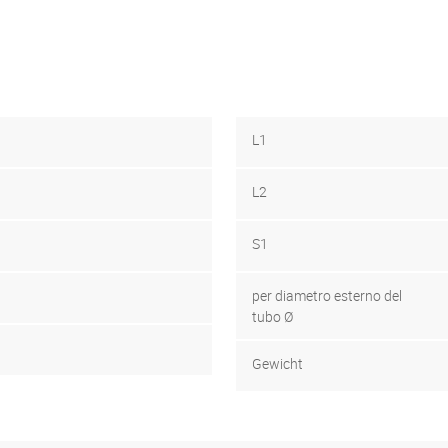
L1
L2
S1
per diametro esterno del
tubo Ø
Gewicht