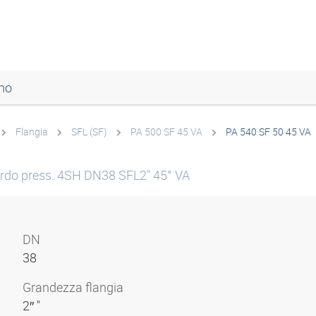
mo
Flangia
SFL (SF)
PA 500 SF 45 VA
PA 540 SF 50 45 VA
rdo press. 4SH DN38 SFL2" 45° VA
DN
38
Grandezza flangia
2″ "