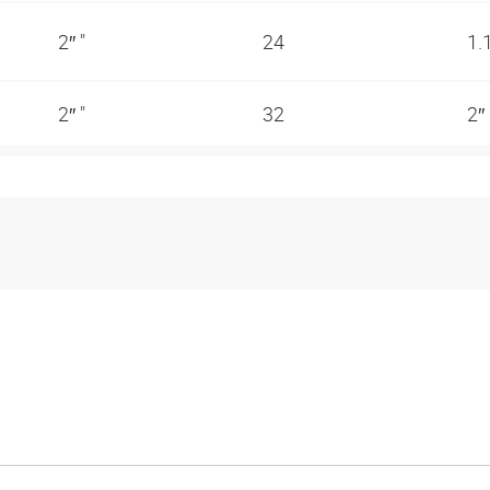
2″ "
24
1.
2″ "
32
2″