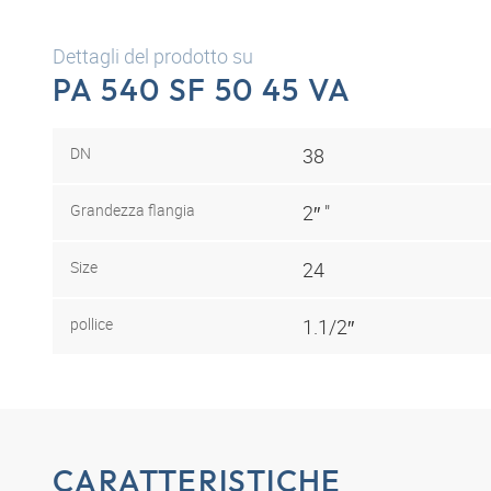
Dettagli del prodotto su
PA 540 SF 50 45 VA
DN
38
Grandezza flangia
2″ "
Size
24
pollice
1.1/2″
CARATTERISTICHE