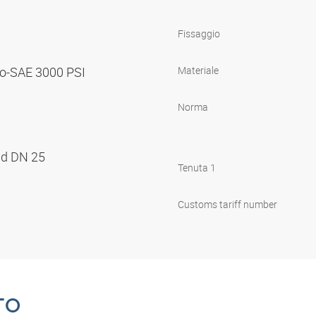
Fissaggio
to-SAE 3000 PSI
Materiale
Norma
nd DN 25
Tenuta 1
Customs tariff number
TO