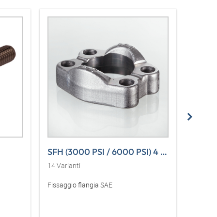
SFH (3000 PSI / 6000 PSI) 4 L VA
SFH (
14
Varianti
14
Varia
Fissaggio flangia SAE
Semifla