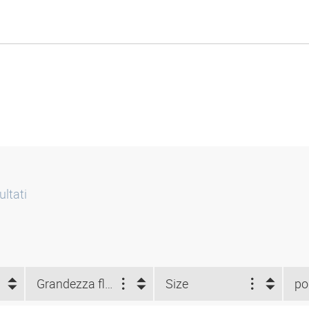
ultati
Grandezza flangia (")
Size
po