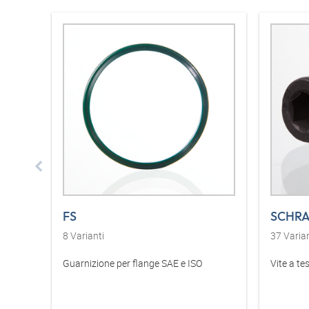
FS
SCHRA
8
Varianti
37
Varian
Guarnizione per flange SAE e ISO
Vite a te