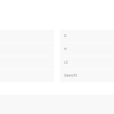
D
H
L2
Gewicht