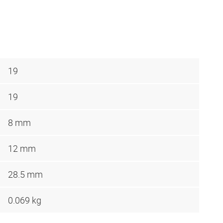
19
19
8 mm
12 mm
28.5 mm
0.069 kg