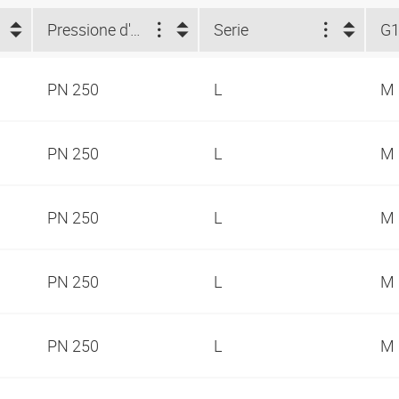
Pressione d'esercizio in bar:
Serie
G
PN 250
L
M 
PN 250
L
M 
PN 250
L
M 
PN 250
L
M 
PN 250
L
M 