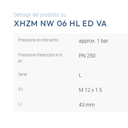
Dettagli del prodotto su
XHZM NW 06 HL ED VA
Pressione di intervento
approx. 1 bar
Pressione d'esercizio in b
PN 250
ar:
Serie
L
G1
M 12 x 1.5
L1
43 mm