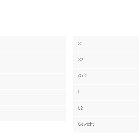
S1
S2
Ø d2
i
L2
Gewicht