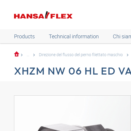
Products
Technical information
Chi sia
...
Direzione del flusso del perno filettato maschio
XHZM NW 06 HL ED V