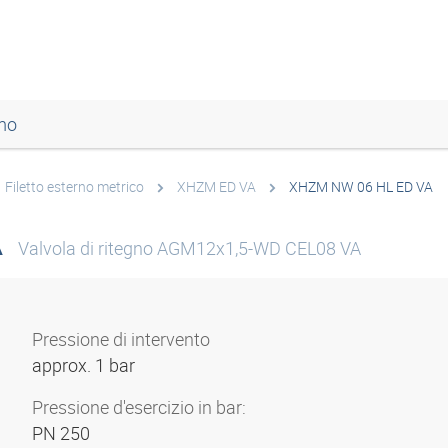
mo
Filetto esterno metrico
XHZM ED VA
XHZM NW 06 HL ED VA
A
Valvola di ritegno AGM12x1,5-WD CEL08 VA
Pressione di intervento
approx. 1 bar
Pressione d'esercizio in bar:
PN 250