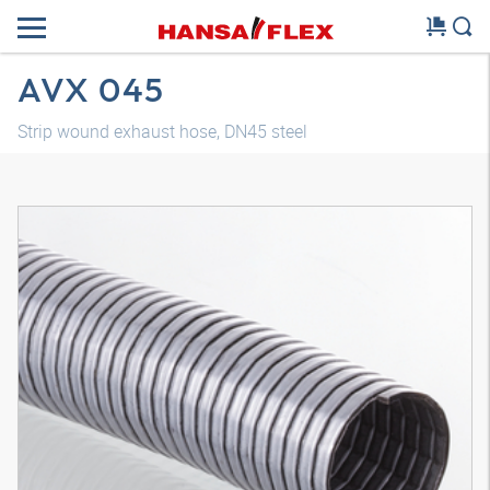
AVX 045
Strip wound exhaust hose, DN45 steel