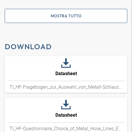
MOSTRA TUTTO
DOWNLOAD
Datasheet
TI_HF-Fragebogen_zur_Auswahl_von_Metall-Schlauchleitungen_DExpdf
Datasheet
TI_HF-Questionnaire_Choice_of_Metal_Hose_Lines_ENxpdf