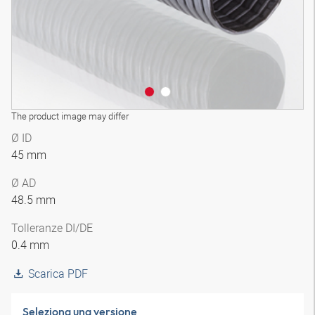
The product image may differ
Ø ID
45 mm
Ø AD
48.5 mm
Tolleranze DI/DE
0.4 mm
Scarica PDF
Seleziona una versione