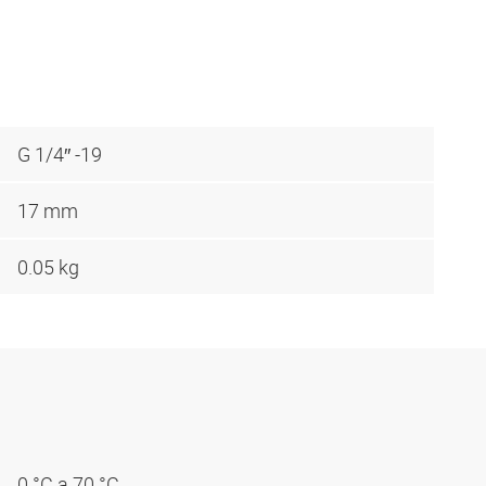
G 1/4″ -19
17 mm
0.05 kg
0 °C a 70 °C