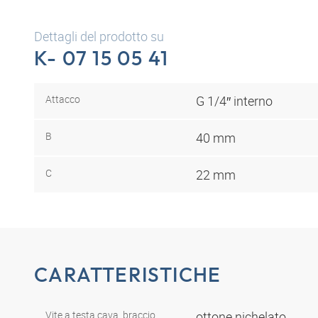
Dettagli del prodotto su
K- 07 15 05 41
Attacco
G 1/4″ interno
B
40 mm
C
22 mm
CARATTERISTICHE
Vite a testa cava, braccio
ottone nichelato