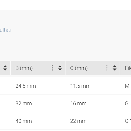
ultati
B (mm)
C (mm)
Fi
24.5 mm
11.5 mm
M
32 mm
16 mm
G 
40 mm
22 mm
G 