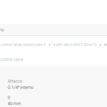
mo
 control valves slotted screw C
K-DRV ABLD GEW C SCHLITZ
K
control valve
Attacco
G 1/4″ interno
B
40 mm