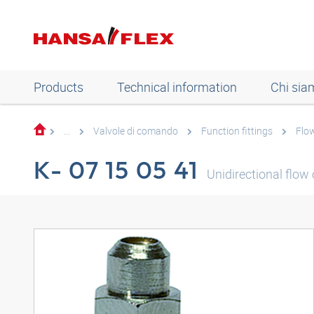
Products
Technical information
Chi sia
...
Valvole di comando
Function fittings
Flow
K- 07 15 05 41
Unidirectional flow 