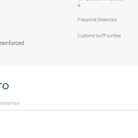
a:
Pressione d'esercizio
Customs tariff number
 reinforced
TO
lementari