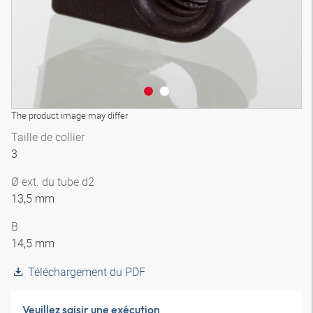
The product image may differ
Taille de collier
3
Ø ext. du tube d2
13,5 mm
B
14,5 mm
Téléchargement du PDF
Veuillez saisir une exécution