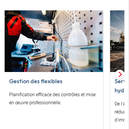
Gestion des flexibles
Serv
hydra
Planification efficace des contrôles et mise
en œuvre professionnelle.
De l’ai
réduir
d’immo