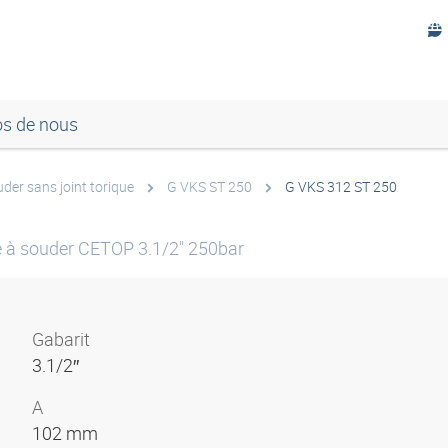
os de nous
uder sans joint torique
G VKS ST 250
G VKS 312 ST 250
e à souder CETOP 3.1/2" 250bar
Gabarit
3.1/2″
A
102 mm