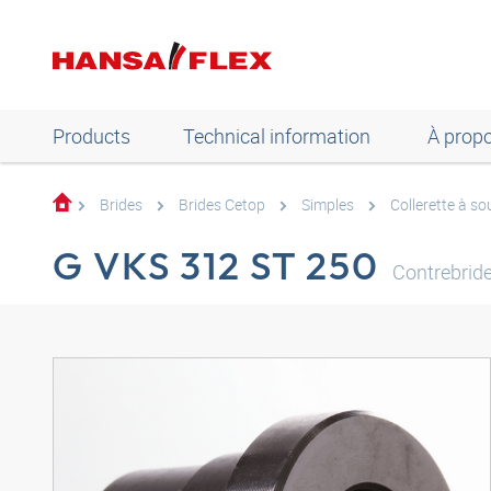
Products
Technical information
À prop
Brides
Brides Cetop
Simples
Collerette à so
G VKS 312 ST 250
Contrebrid