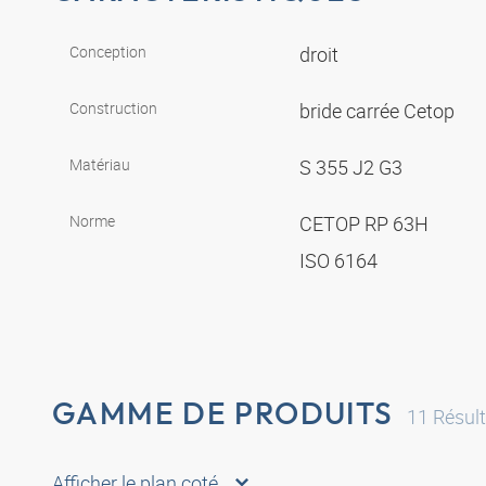
Conception
droit
Construction
bride carrée Cetop
Matériau
S 355 J2 G3
Norme
CETOP RP 63H
ISO 6164
GAMME DE PRODUITS
11
Résult
Afficher le plan coté