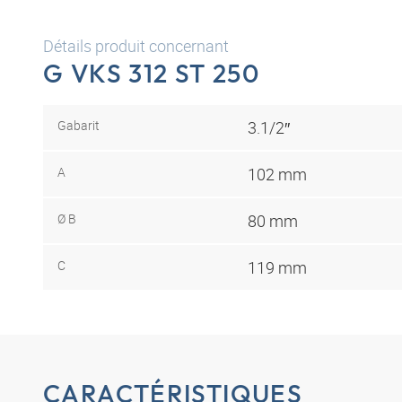
Détails produit concernant
G VKS 312 ST 250
Gabarit
3.1/2″
A
102 mm
Ø B
80 mm
C
119 mm
CARACTÉRISTIQUES