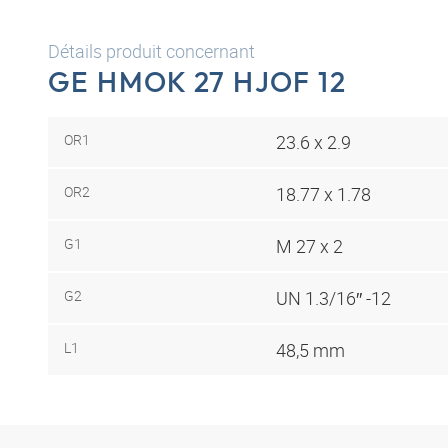
Détails produit concernant
GE HMOK 27 HJOF 12
OR1
23.6 x 2.9
OR2
18.77 x 1.78
G1
M 27 x 2
G2
UN 1.3/16″ -12
L1
48,5 mm