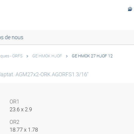
os de nous
iques - ORFS
GE HMOK HJOF
GE HMOK 27 HJOF 12
aptat. AGM27x2-ORK AGORFS1.3/16"
OR1
23.6 x 2.9
OR2
18.77 x 1.78