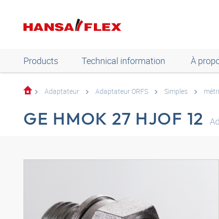
Products
Technical information
À prop
Adaptateur
Adaptateur ORFS
Simples
métr
GE HMOK 27 HJOF 12
Ad