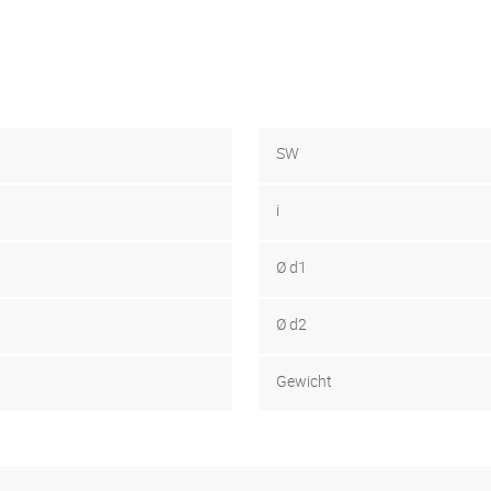
SW
i
Ø d1
Ø d2
Gewicht