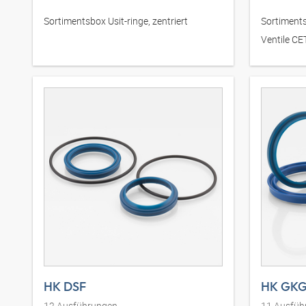
Sortimentsbox Usit-ringe, zentriert
Sortiments
Ventile C
HK DSF
HK GKG
12
Ausführungen
11
Ausfüh