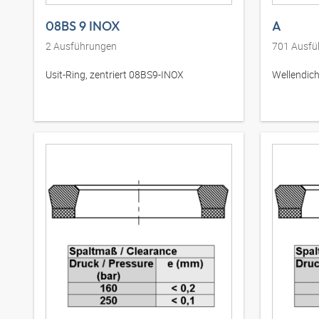
08BS 9 INOX
A
2
Ausführungen
701
Ausfü
Usit-Ring, zentriert 08BS9-INOX
Wellendic