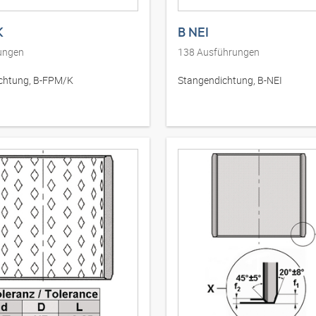
K
B NEI
ungen
138
Ausführungen
chtung, B-FPM/K
Stangendichtung, B-NEI