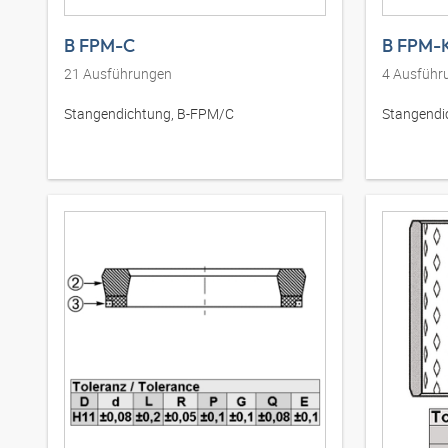
B FPM-C
B FPM-
21
Ausführungen
4
Ausführ
Stangendichtung, B-FPM/C
Stangendi