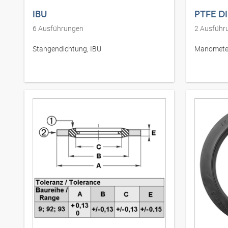
IBU
PTFE D
6
Ausführungen
2
Ausführ
Stangendichtung, IBU
Manometer