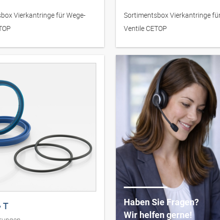
box Vierkantringe für Wege-
Sortimentsbox Vierkantringe fü
ETOP
Ventile CETOP
Haben Sie Fragen?
 T
Wir helfen gerne!
rungen