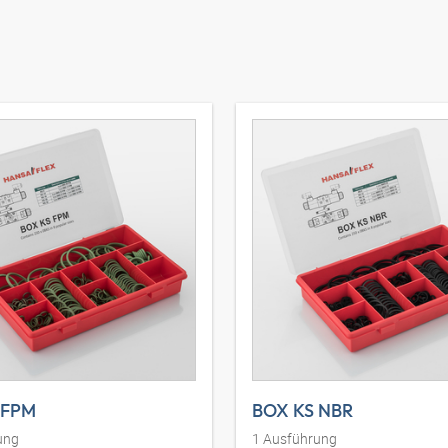
 FPM
BOX KS NBR
ung
1
Ausführung