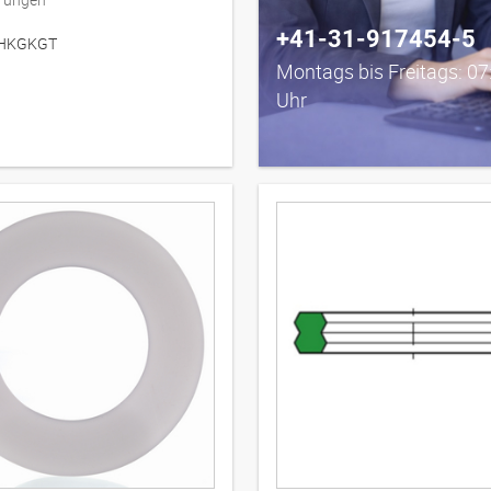
+41-31-917454-5
z HKGKGT
Montags bis Freitags: 07
Uhr