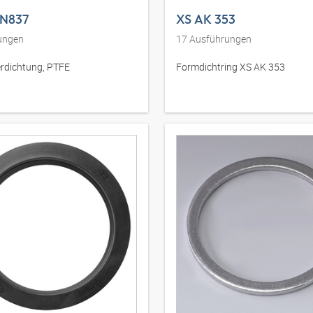
IN837
XS AK 353
ungen
17
Ausführungen
dichtung, PTFE
Formdichtring XS AK 353