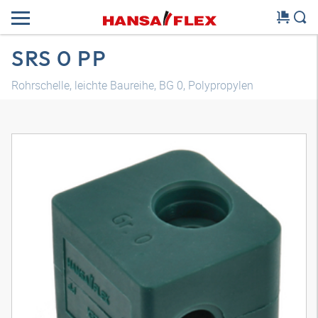
SRS 0 PP
Rohrschelle, leichte Baureihe, BG 0, Polypropylen