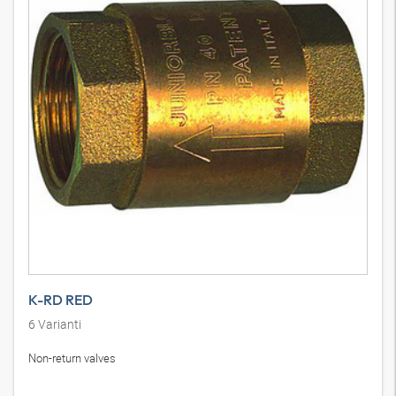
K-RD RED
6
Varianti
Non-return valves