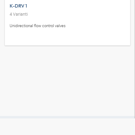
K-DRV 1
4
Varianti
Unidirectional flow control valves
Come raggiungerci