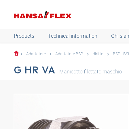
Products
Technical information
Chi sia
Adattatore
Adattatore BSP
diritto
BSP - BS
G HR VA
Manicotto filettato maschio