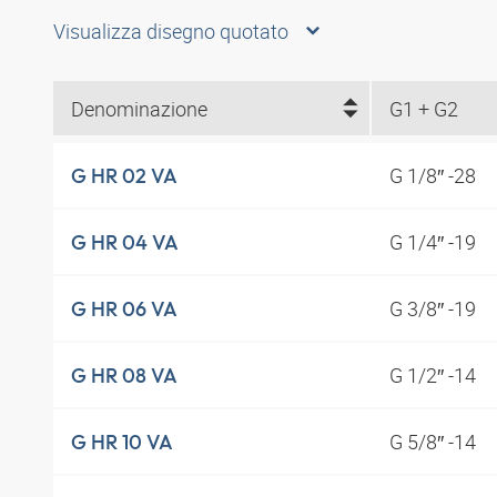
Visualizza disegno quotato
Denominazione
G1 + G2
G 1/8″ -28
G HR 02 VA
G 1/4″ -19
G HR 04 VA
G 3/8″ -19
G HR 06 VA
G 1/2″ -14
G HR 08 VA
G 5/8″ -14
G HR 10 VA