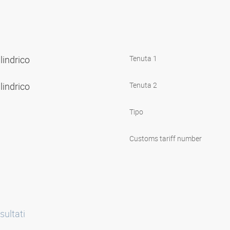
ilindrico
Tenuta 1
ilindrico
Tenuta 2
Tipo
Customs tariff number
sultati