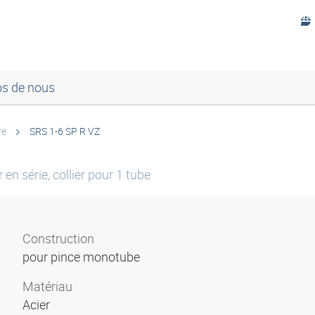
os de nous
re
SRS 1-6 SP R VZ
en série, collier pour 1 tube
Construction
pour pince monotube
Matériau
Acier