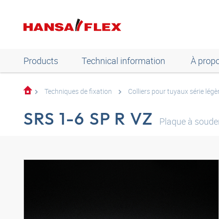
Products
Technical information
À prop
Techniques de fixation
Colliers pour tuyaux série légè
SRS 1-6 SP R VZ
Plaque à souder 