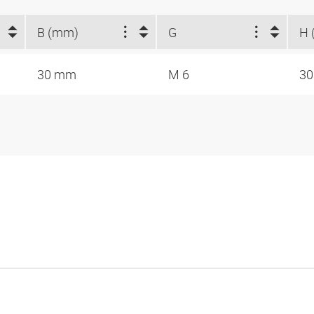
B (mm)
G
H 
30 mm
M 6
3