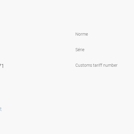
Norme
Série
571
Customs tariff number
t