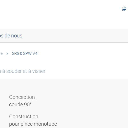
os de nous
re
SRS 0 SPW V4
 à souder et à visser
Conception
coude 90°
Construction
pour pince monotube