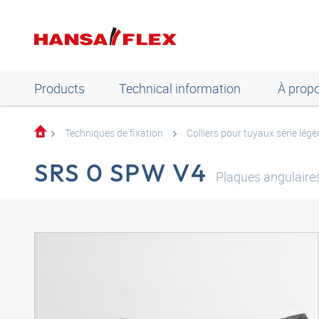
Products
Technical information
À prop
Techniques de fixation
Colliers pour tuyaux série légè
SRS 0 SPW V4
Plaques angulaires