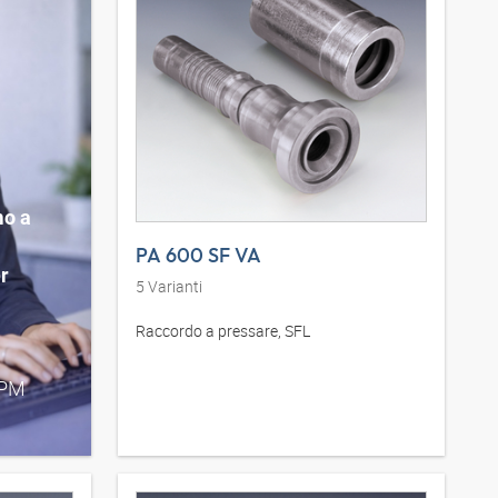
mo a
PA 600 SF VA
r
5
Varianti
Raccordo a pressare, SFL
 PM