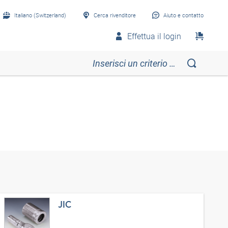
Italiano (Switzerland)
Cerca rivenditore
Aiuto e contatto
Effettua il login
JIC