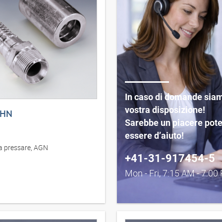
In caso di domande sia
vostra disposizione!
 HN
Sarebbe un piacere pote
essere d’aiuto!
a pressare, AGN
+41-31-917454-5
Mon - Fri, 7:15 AM - 7:00