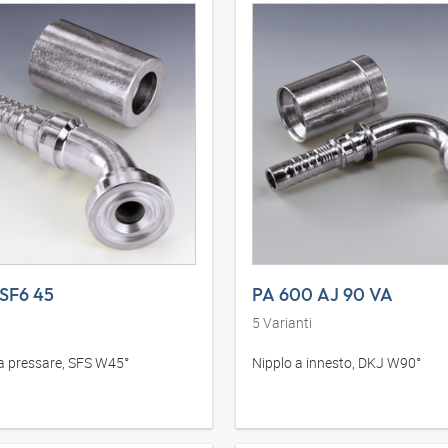
SF6 45
PA 600 AJ 90 VA
5
Varianti
a pressare, SFS W45°
Nipplo a innesto, DKJ W90°