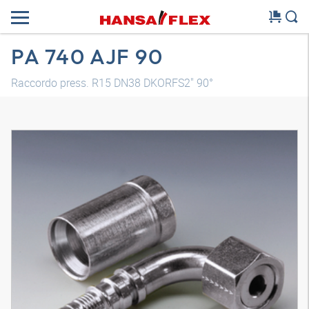
PA 740 AJF 90
Raccordo press. R15 DN38 DKORFS2" 90°
Modello 3D