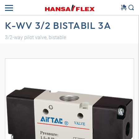
K-WV 3/2 BISTABIL 3A
3/2-way pilot valve, bistable
Modello 3D