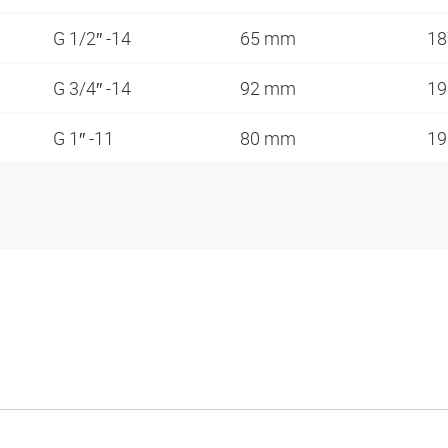
G 1/2″ -14
65 mm
18
G 3/4″ -14
92 mm
19
G 1″ -11
80 mm
19