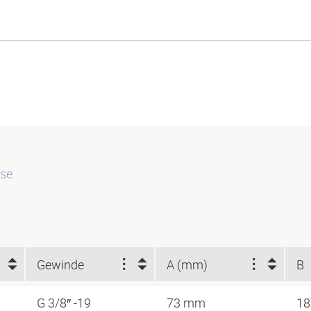
sse
Gewinde
A (mm)
B
G 3/8″ -19
73 mm
18