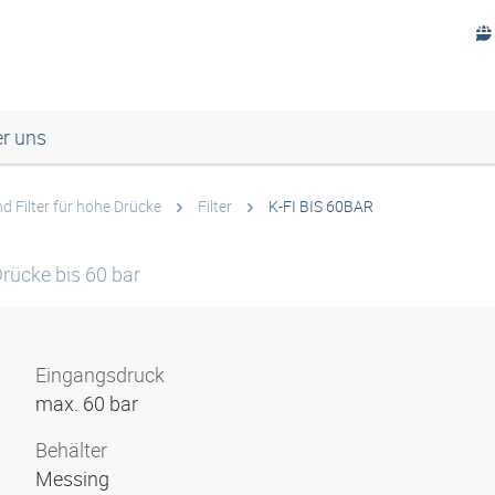
r uns
d Filter für hohe Drücke
Filter
K-FI BIS 60BAR
Drücke bis 60 bar
Eingangsdruck
max. 60 bar
Behälter
Messing